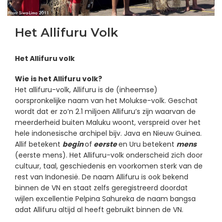
Het Allifuru Volk
Het Allifuru volk
Wie is het Allifuru volk?
Het allifuru-volk, Allifuru is de (inheemse)
oorspronkelijke naam van het Molukse-volk. Geschat
wordt dat er zo’n 2.1 miljoen Allifuru’s zijn waarvan de
meerderheid buiten Maluku woont, verspreid over het
hele indonesische archipel bijv. Java en Nieuw Guinea.
Allif betekent
begin
of
eerste
en Uru betekent
mens
(eerste mens). Het Allifuru-volk onderscheid zich door
cultuur, taal, geschiedenis en voorkomen sterk van de
rest van Indonesië. De naam Allifuru is ook bekend
binnen de VN en staat zelfs geregistreerd doordat
wijlen excellentie Pelpina Sahureka de naam bangsa
adat Allifuru altijd al heeft gebruikt binnen de VN.